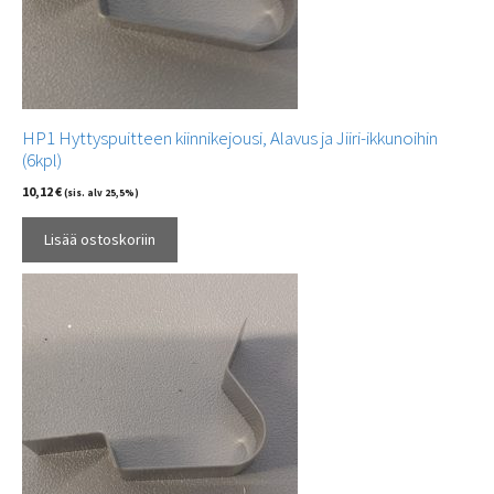
HP1 Hyttyspuitteen kiinnikejousi, Alavus ja Jiiri-ikkunoihin
(6kpl)
10,12
€
(sis. alv 25,5%)
Lisää ostoskoriin