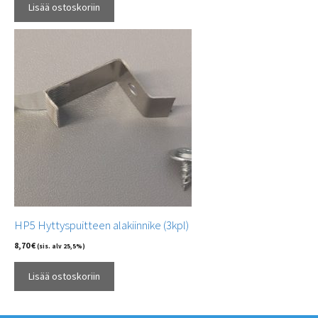
Lisää ostoskoriin
HP5 Hyttyspuitteen alakiinnike (3kpl)
8,70
€
(sis. alv 25,5%)
Lisää ostoskoriin