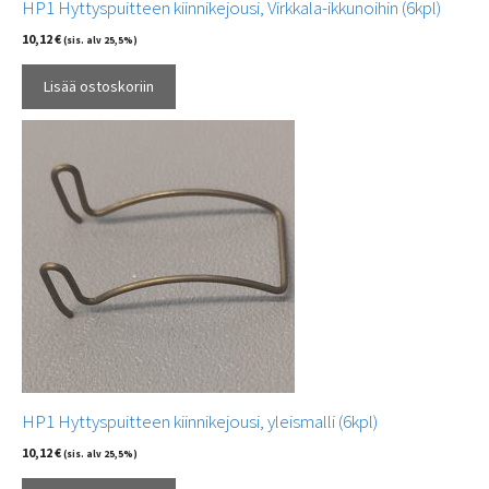
HP1 Hyttyspuitteen kiinnikejousi, Virkkala-ikkunoihin (6kpl)
10,12
€
(sis. alv 25,5%)
Lisää ostoskoriin
HP1 Hyttyspuitteen kiinnikejousi, yleismalli (6kpl)
10,12
€
(sis. alv 25,5%)