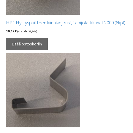
HP1 Hyttyspuitteen kiinnikejousi, Tapijola ikkunat 2000 (6kpl)
10,12
€
(sis. alv 25,5%)
Lisää ostoskoriin