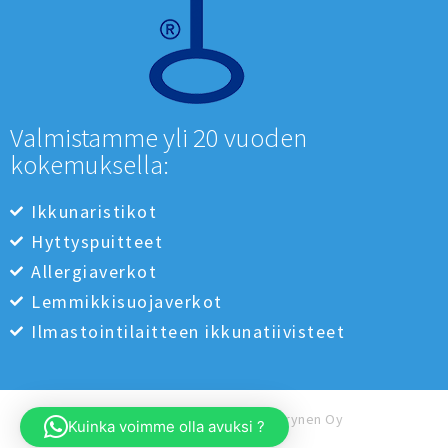
Valmistamme yli 20 vuoden
kokemuksella:
Ikkunaristikot
Hyttyspuitteet
Allergiaverkot
Lemmikkisuojaverkot
Ilmastointilaitteen ikkunatiivisteet
© 2022 Puukomponentti Väyrynen Oy
Nimike lisätty ostoskoriin.
Kuinka voimme olla avuksi ?
Kassalle
0 nimikettä -
0,00
€