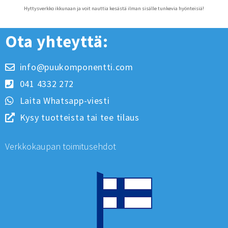
Hyttysverkko ikkunaan ja voit nauttia kesästä ilman sisälle tunkevia hyönteisiä!
Ota yhteyttä:
info@puukomponentti.com
041 4332 272
Laita Whatsapp-viesti
Kysy tuotteista tai tee tilaus
Verkkokaupan toimitusehdot